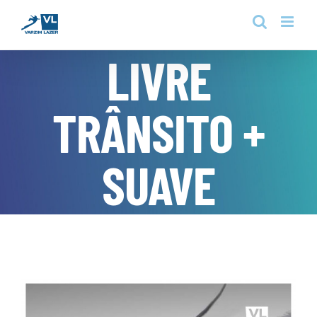
Skip
to
content
LIVRE
TRÂNSITO +
SUAVE