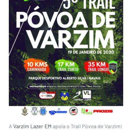
A
Varzim Lazer EM
apoia o Trail Póvoa de Varzim!