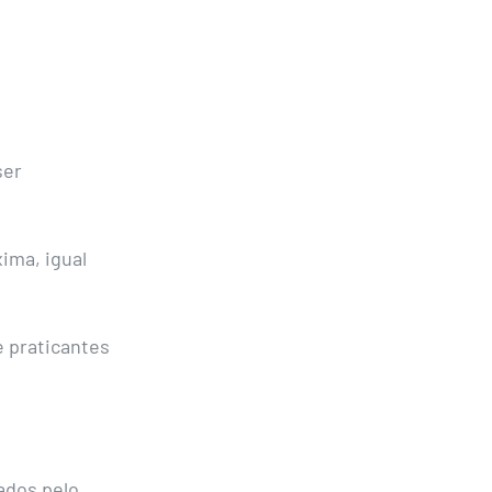
ser
ima, igual
e praticantes
ados pelo