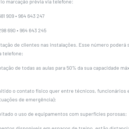
io marcação prévia via telefone:
81 909 • 964 643 247
298 690 • 964 643 245
itação de clientes nas instalações. Esse número poderá 
a telefone;
lotação de todas as aulas para 50% da sua capacidade máx
tido o contato físico quer entre técnicos, funcionários 
tuações de emergência);
vitado o uso de equipamentos com superfícies porosas;
entos disponíveis em espaços de treino, estão distanci