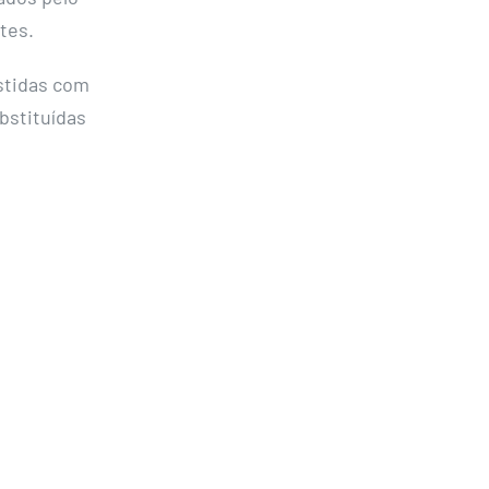
tes.
stidas com
ubstituídas