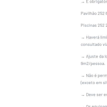
→
É obrigatór
Pavilhão 252 6
Piscinas 252 
→
Haverá lim
consultado vi
→
Ajuste da 
9m2/pessoa.
→
Não é permi
(exceto em si
→
Deve ser e
→
Os equipam