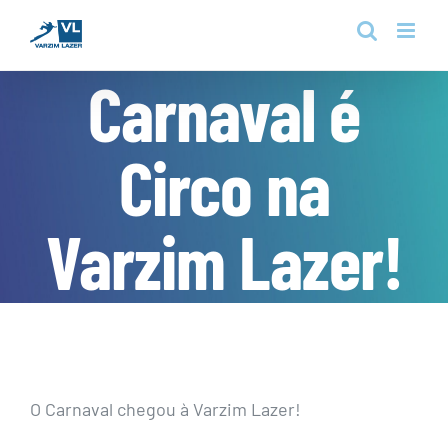
Skip
to
content
Carnaval é
Circo na
Varzim Lazer!
O Carnaval chegou à Varzim Lazer!