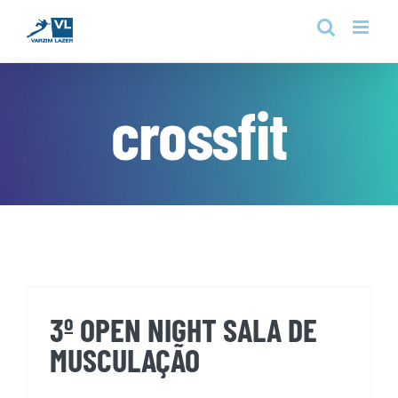
Skip
to
content
crossfit
3º OPEN NIGHT SALA DE
MUSCULAÇÃO
3º OPEN NIGHT SALA DE
MUSCULAÇÃO