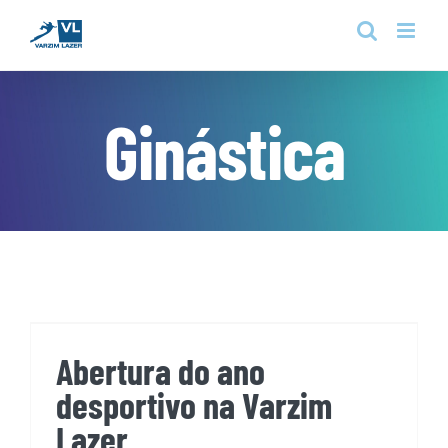
Skip
to
content
Ginástica
Abertura do ano desportivo
na Varzim Lazer
Abertura do ano
desportivo na Varzim
Lazer