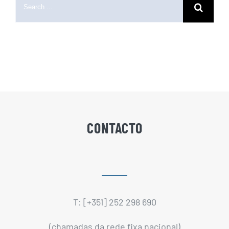
for:
CONTACTO
T: [+351] 252 298 690
(chamadas da rede fixa nacional)