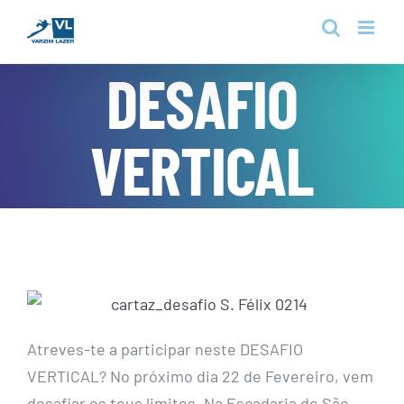
Skip
to
content
DESAFIO
VERTICAL
Atreves-te a participar neste DESAFIO
VERTICAL? No próximo dia 22 de Fevereiro, vem
desafiar os teus limites. Na Escadaria de São