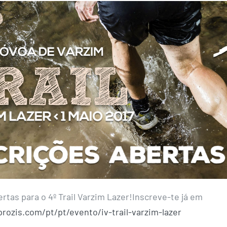
rtas para o 4º Trail Varzim Lazer!Inscreve-te já em
rozis.com/pt/pt/evento/iv-trail-varzim-lazer