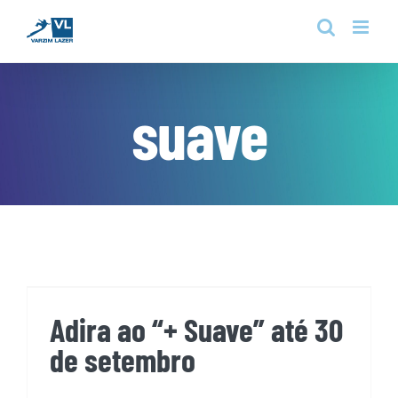
Skip
to
content
suave
Adira ao “+ Suave” até 30 de
setembro
Adira ao “+ Suave” até 30
de setembro