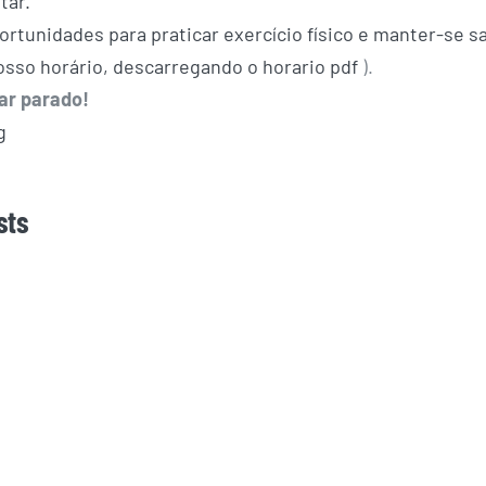
tar.
ortunidades para praticar exercício físico e manter-se s
nosso horário, descarregando o
horario pdf
).
car parado!
sts