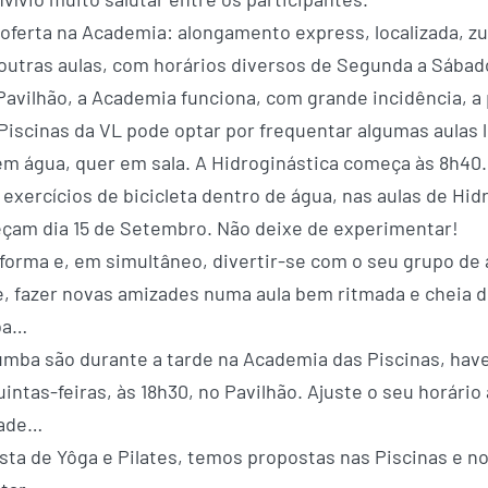
oferta na Academia: alongamento express, localizada, zu
outras aulas, com horários diversos de Segunda a Sábad
avilhão, a Academia funciona, com grande incidência, a p
 Piscinas da VL pode optar por frequentar algumas aulas 
m água, quer em sala. A Hidroginástica começa às 8h4
 exercícios de bicicleta dentro de água, nas aulas de Hid
çam dia 15 de Setembro. Não deixe de experimentar!
 forma e, em simultâneo, divertir-se com o seu grupo de
 fazer novas amizades numa aula bem ritmada e cheia de
ba…
umba são durante a tarde na Academia das Piscinas, hav
intas-feiras, às 18h30, no Pavilhão. Ajuste o seu horário
tade…
ta de Yôga e Pilates, temos propostas nas Piscinas e no