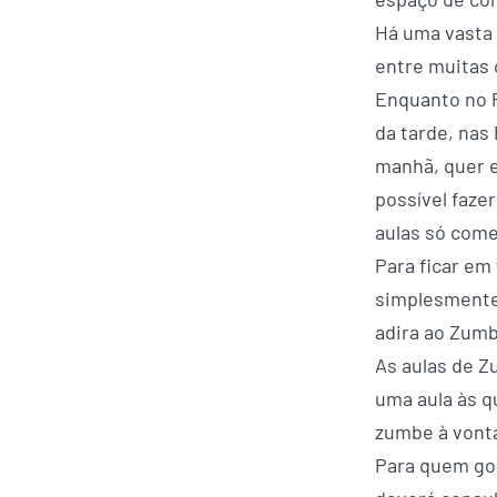
Há uma vasta 
entre muitas 
Enquanto no P
da tarde, nas
manhã, quer e
possível fazer
aulas só come
Para ficar em
simplesmente,
adira ao Zum
As aulas de Z
uma aula às qu
zumbe à von
Para quem gos