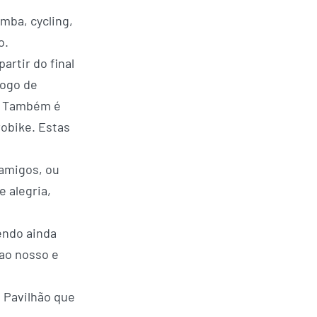
mba, cycling,
o.
artir do final
logo de
0. Também é
robike. Estas
 amigos, ou
 alegria,
endo ainda
 ao nosso e
 Pavilhão que