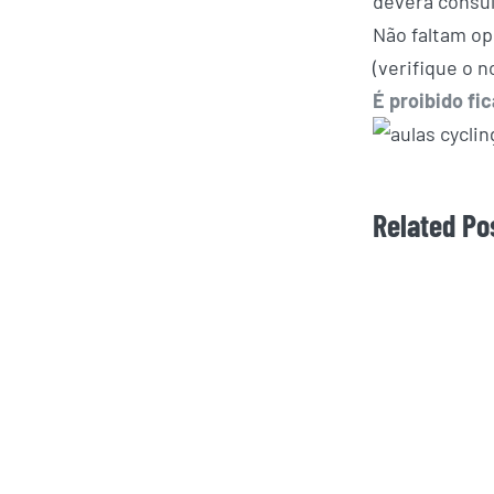
deverá consul
Não faltam op
(verifique o 
É proibido fi
Related Po